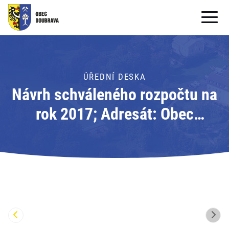
OBECNÍ ÚŘAD
OBEC
ÚŘEDNÍ DESKA
Návrh schváleného rozpočtu na
PRO OBČANY
rok 2017; Adresát: Obec
Formuláře ke stažení
Doubrava
SAMOSPRÁVA
PRO TURISTY