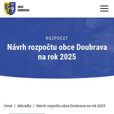
OBECNÍ ÚŘAD
OBEC
ROZPOČET
Návrh rozpočtu obce Doubrava
PRO OBČANY
na rok 2025
Formuláře ke stažení
SAMOSPRÁVA
PRO TURISTY
Úvod
Aktuality
Návrh rozpočtu obce Doubrava na rok 2025