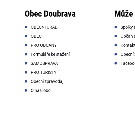
Obec Doubrava
Může 
OBECNÍ ÚŘAD
Spolky 
OBEC
Občan s
PRO OBČANY
Kontak
Formuláře ke stažení
Obecní 
SAMOSPRÁVA
Facebo
PRO TURISTY
Obecní zpravodaj
O naší obci