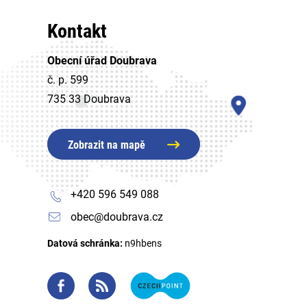
Kontakt
Obecní úřad Doubrava
č. p. 599
735 33 Doubrava
Zobrazit na mapě
+420 596 549 088
obec@doubrava.cz
Datová schránka:
n9hbens