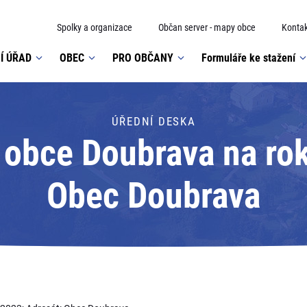
Spolky a organizace
Občan server - mapy obce
Kontak
Í ÚŘAD
OBEC
PRO OBČANY
Formuláře ke stažení
ÚŘEDNÍ DESKA
 obce Doubrava na rok
Obec Doubrava