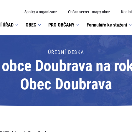
Spolky a organizace
Občan server - mapy obce
Kontak
Í ÚŘAD
OBEC
PRO OBČANY
Formuláře ke stažení
ÚŘEDNÍ DESKA
 obce Doubrava na rok
Obec Doubrava