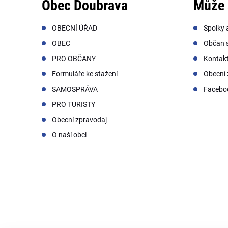
Obec Doubrava
Může 
OBECNÍ ÚŘAD
Spolky 
OBEC
Občan s
PRO OBČANY
Kontak
Formuláře ke stažení
Obecní 
SAMOSPRÁVA
Facebo
PRO TURISTY
Obecní zpravodaj
O naší obci