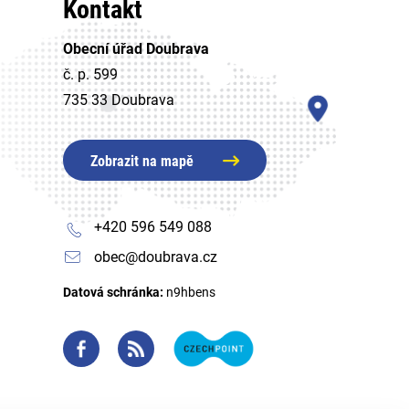
Kontakt
Obecní úřad Doubrava
č. p. 599
735 33 Doubrava
Zobrazit na mapě
+420 596 549 088
obec@doubrava.cz
Datová schránka:
n9hbens