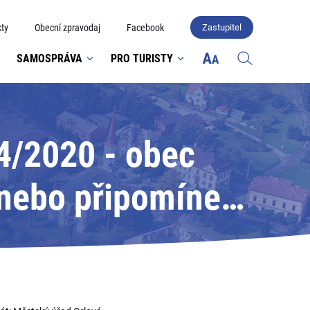
ty
Obecní zpravodaj
Facebook
Zastupitel
SAMOSPRÁVA
PRO TURISTY
4/2020 - obec
 nebo připomínek;
lová