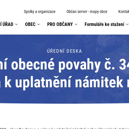
Spolky a organizace
Občan server - mapy obce
Kontak
Í ÚŘAD
OBEC
PRO OBČANY
Formuláře ke stažení
ÚŘEDNÍ DESKA
ní obecné povahy č. 3
 k uplatnění námitek
esát: Městský úřad Or