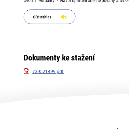
Úvod
Aktuality
Návrh opatření obecné povahy č. 34/2
Číst nahlas
Dokumenty ke stažení
739521499.pdf