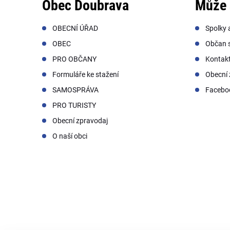
Obec Doubrava
Může 
OBECNÍ ÚŘAD
Spolky 
OBEC
Občan s
PRO OBČANY
Kontak
Formuláře ke stažení
Obecní 
SAMOSPRÁVA
Facebo
PRO TURISTY
Obecní zpravodaj
O naší obci