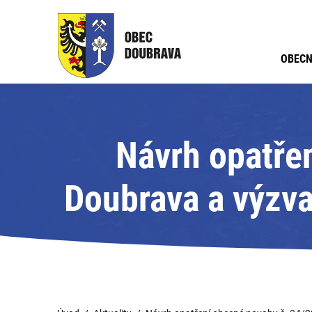
OBECN
Návrh opatře
Doubrava a výzva
Adr