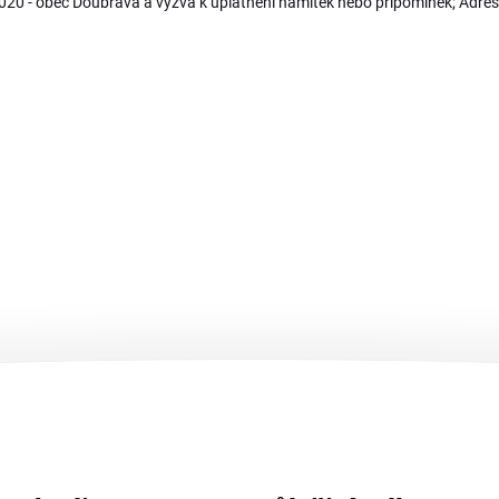
020 - obec Doubrava a výzva k uplatnění námitek nebo připomínek; Adres