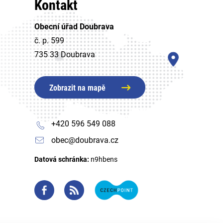
Kontakt
Obecní úřad Doubrava
č. p. 599
735 33 Doubrava
Zobrazit na mapě
+420 596 549 088
obec@doubrava.cz
Datová schránka:
n9hbens