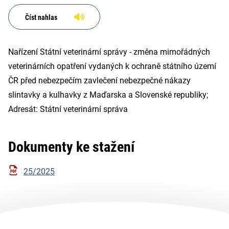
Maďarska a Slovenské
republiky; Adresát: Státní
Číst nahlas
veterinární správa
Nařízení Státní veterinární správy - změna mimořádných
veterinárních opatření vydaných k ochraně státního území
ČR před nebezpečím zavlečení nebezpečné nákazy
slintavky a kulhavky z Maďarska a Slovenské republiky;
Adresát: Státní veterinární správa
Dokumenty ke stažení
25/2025