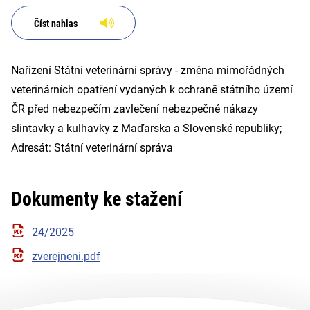
Maďarska a Slovenské
republiky; Adresát: Státní
Číst nahlas
veterinární správa
Nařízení Státní veterinární správy - změna mimořádných
veterinárních opatření vydaných k ochraně státního území
ČR před nebezpečím zavlečení nebezpečné nákazy
slintavky a kulhavky z Maďarska a Slovenské republiky;
Adresát: Státní veterinární správa
Dokumenty ke stažení
24/2025
zverejneni.pdf