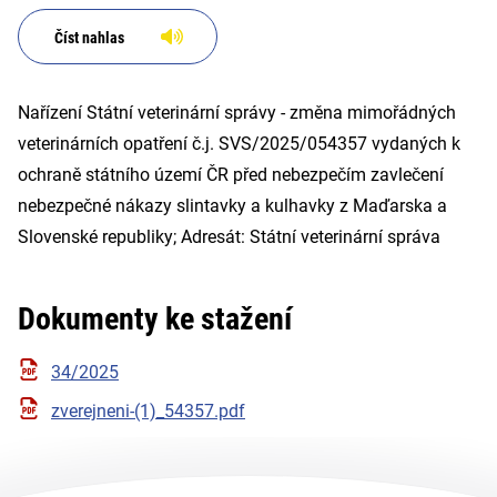
kulhavky z Maďarska a
Slovenské republiky; Adresát:
Číst nahlas
Státní vete
Nařízení Státní veterinární správy - změna mimořádných
veterinárních opatření č.j. SVS/2025/054357 vydaných k
ochraně státního území ČR před nebezpečím zavlečení
nebezpečné nákazy slintavky a kulhavky z Maďarska a
Slovenské republiky; Adresát: Státní veterinární správa
Dokumenty ke stažení
34/2025
zverejneni-(1)_54357.pdf