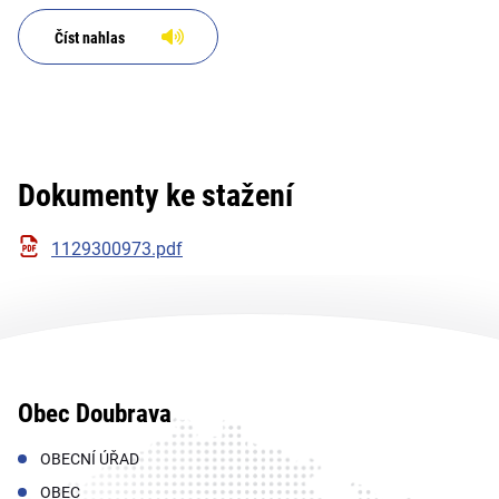
k.ú. Orlová; Adresát: Krajská
veterinární správa Státní
Číst nahlas
veterinárn
Dokumenty ke stažení
1129300973.pdf
Obec Doubrava
OBECNÍ ÚŘAD
OBEC