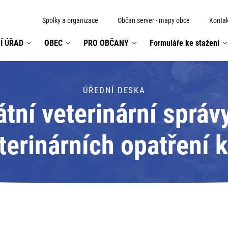
Spolky a organizace
Občan server - mapy obce
Kontak
Í ÚŘAD
OBEC
PRO OBČANY
Formuláře ke stažení
ÚŘEDNÍ DESKA
átní veterinární správ
erinárních opatření k
é nákazy, moru včelí
ém kraji; Adresát: Stá