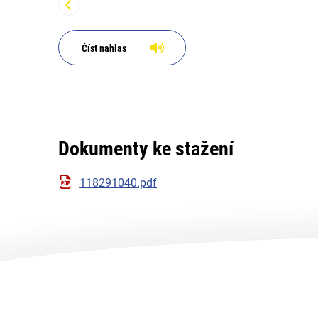
správ
Číst nahlas
Dokumenty ke stažení
118291040.pdf