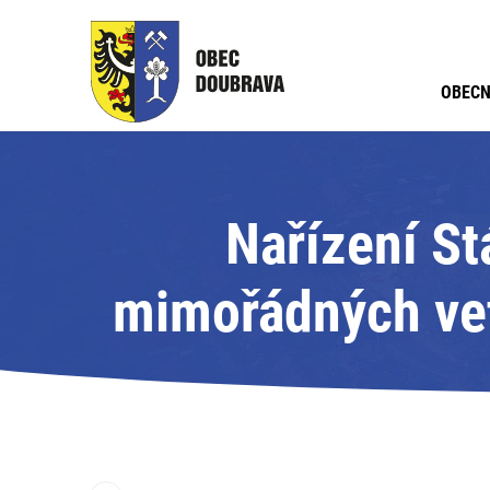
OBECN
Nařízení St
mimořádných vet
nebezpečn
Moravskoslezsk