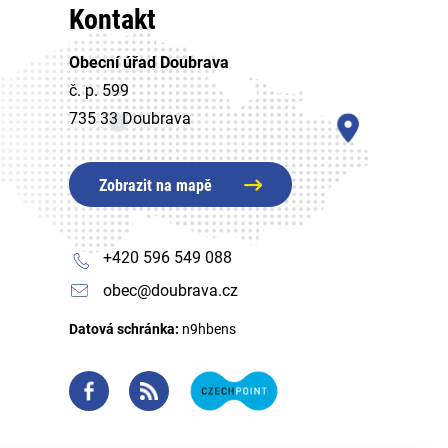
Kontakt
Obecní úřad Doubrava
č. p. 599
735 33 Doubrava
Zobrazit na mapě
+420 596 549 088
obec@doubrava.cz
Datová schránka:
n9hbens