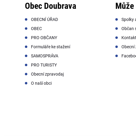
Obec Doubrava
Může 
OBECNÍ ÚŘAD
Spolky 
OBEC
Občan s
PRO OBČANY
Kontak
Formuláře ke stažení
Obecní 
SAMOSPRÁVA
Facebo
PRO TURISTY
Obecní zpravodaj
O naší obci