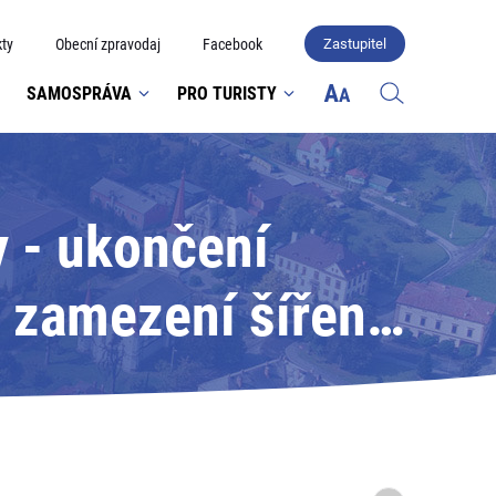
ty
Obecní zpravodaj
Facebook
Zastupitel
SAMOSPRÁVA
PRO TURISTY
y - ukončení
 zamezení šíření
ho plodu v
tní veterinární