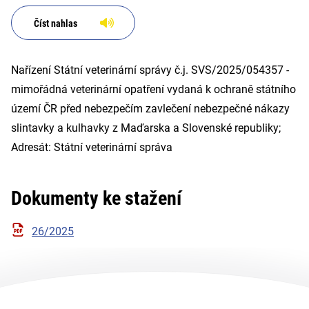
kulhavky z Maďarska a
Slovenské republiky; Adresát:
Číst nahlas
Státní veterinární sprá
Nařízení Státní veterinární správy č.j. SVS/2025/054357 -
mimořádná veterinární opatření vydaná k ochraně státního
území ČR před nebezpečím zavlečení nebezpečné nákazy
slintavky a kulhavky z Maďarska a Slovenské republiky;
Adresát: Státní veterinární správa
Dokumenty ke stažení
26/2025