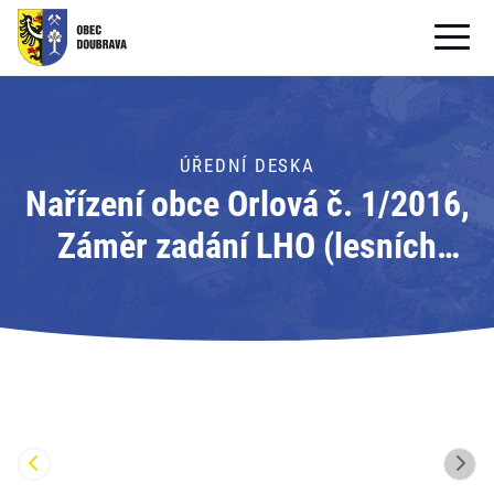
OBECNÍ ÚŘAD
OBEC
ÚŘEDNÍ DESKA
Nařízení obce Orlová č. 1/2016,
PRO OBČANY
Záměr zadání LHO (lesních
Formuláře ke stažení
hospodářských osnov);
SAMOSPRÁVA
Adresát: Město Orlová
PRO TURISTY