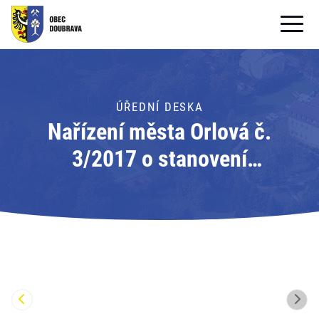
OBECNÍ ÚŘAD
OBEC
ÚŘEDNÍ DESKA
Nařízení města Orlová č.
PRO OBČANY
3/2017 o stanovení
Formuláře ke stažení
maximálních cen jízdného v
SAMOSPRÁVA
městské hromadné dopravě
PRO TURISTY
Orlová; Adresát: Město Orlová