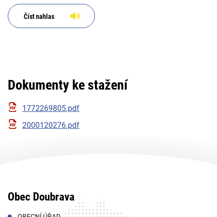
Číst nahlas
Dokumenty ke stažení
1772269805.pdf
2000120276.pdf
Obec Doubrava
OBECNÍ ÚŘAD