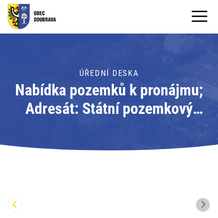
OBECNÍ ÚŘAD
OBEC
ÚŘEDNÍ DESKA
Nabídka pozemků k pronájmu;
PRO OBČANY
Adresát: Státní pozemkový
Formuláře ke stažení
úřad
SAMOSPRÁVA
PRO TURISTY