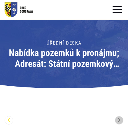
OBECNÍ ÚŘAD
OBEC
ÚŘEDNÍ DESKA
Nabídka pozemků k pronájmu;
PRO OBČANY
Adresát: Státní pozemkový
Formuláře ke stažení
úřad
SAMOSPRÁVA
PRO TURISTY