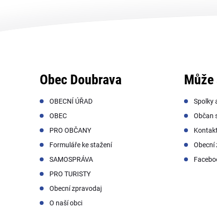
Obec Doubrava
Může 
OBECNÍ ÚŘAD
Spolky 
OBEC
Občan s
PRO OBČANY
Kontak
Formuláře ke stažení
Obecní 
SAMOSPRÁVA
Facebo
PRO TURISTY
Obecní zpravodaj
O naší obci