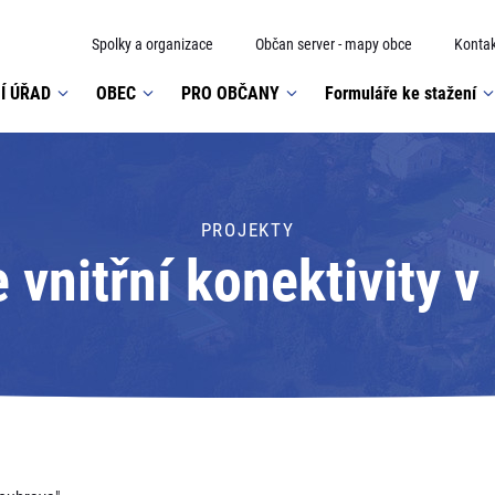
Spolky a organizace
Občan server - mapy obce
Kontak
Í ÚŘAD
OBEC
PRO OBČANY
Formuláře ke stažení
PROJEKTY
 vnitřní konektivity v