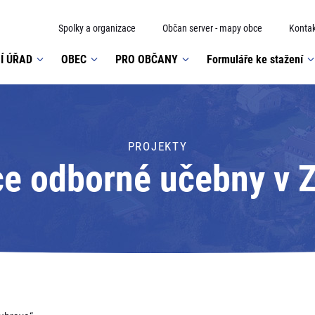
Spolky a organizace
Občan server - mapy obce
Kontak
Í ÚŘAD
OBEC
PRO OBČANY
Formuláře ke stažení
PROJEKTY
e odborné učebny v 