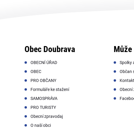
Obec Doubrava
Může 
OBECNÍ ÚŘAD
Spolky 
OBEC
Občan s
PRO OBČANY
Kontak
Formuláře ke stažení
Obecní 
SAMOSPRÁVA
Facebo
PRO TURISTY
Obecní zpravodaj
O naší obci