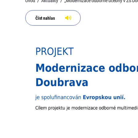
Úvod
Aktuality
„Modernizace odborné učebny v ZŠ Do
Číst nahlas