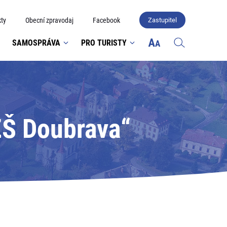
ty
Obecní zpravodaj
Facebook
Zastupitel
SAMOSPRÁVA
PRO TURISTY
ZŠ Doubrava“