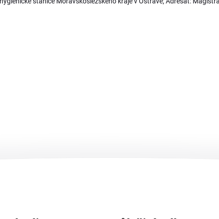
ygienické stanice Moravskoslezského kraje v Ostravě; Adresát: Magistr