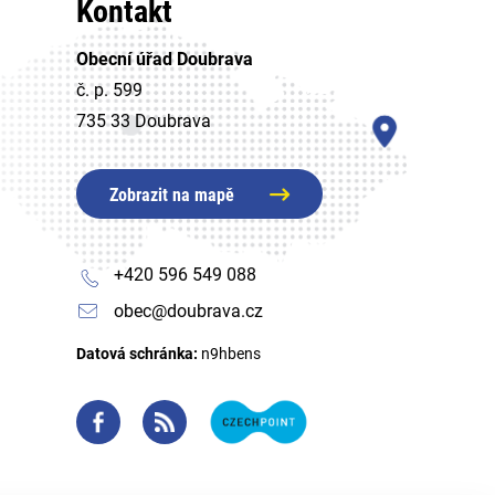
Kontakt
Obecní úřad Doubrava
č. p. 599
735 33 Doubrava
Zobrazit na mapě
+420 596 549 088
obec@doubrava.cz
Datová schránka:
n9hbens