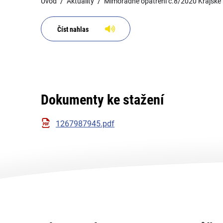
Úvod
Aktuality
Mimořádné opatření č.8/2020 Krajské h
Číst nahlas
Dokumenty ke stažení
1267987945.pdf