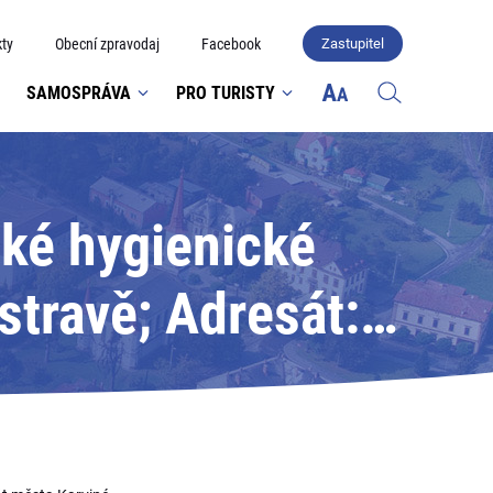
ty
Obecní zpravodaj
Facebook
Zastupitel
SAMOSPRÁVA
PRO TURISTY
ké hygienické
stravě; Adresát:
né