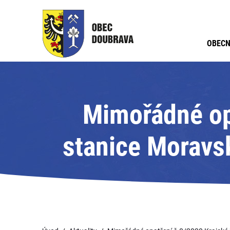
OBECN
Mimořádné op
stanice Moravsk
M