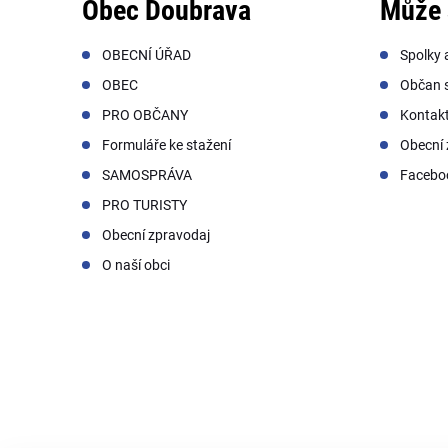
Obec Doubrava
Může 
OBECNÍ ÚŘAD
Spolky 
OBEC
Občan s
PRO OBČANY
Kontak
Formuláře ke stažení
Obecní 
SAMOSPRÁVA
Facebo
PRO TURISTY
Obecní zpravodaj
O naší obci