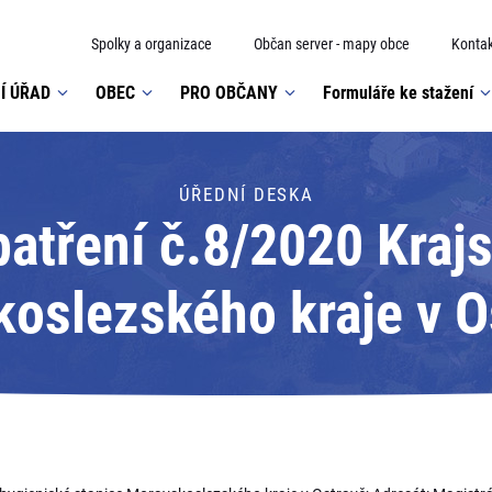
Spolky a organizace
Občan server - mapy obce
Kontak
Í ÚŘAD
OBEC
PRO OBČANY
Formuláře ke stažení
ÚŘEDNÍ DESKA
atření č.8/2020 Krajs
oslezského kraje v O
agistrát města Karvi