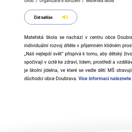
Úvod
Organizace a sdružení
Mateřská škola
Číst nahlas
Mateřská škola se nachází v centru obce Doubra
individuální rozvoj dítěte v příjemném klidném pr
„Náš nejlepší svět“ přispívá k tomu, aby dětský živo
spočívají v úctě ke zdraví, lidem, prostředí a vzděl
je školní jídelna, ve které se vedle dětí MŠ strav
důchodci obce Doubrava.
Více informací naleznet