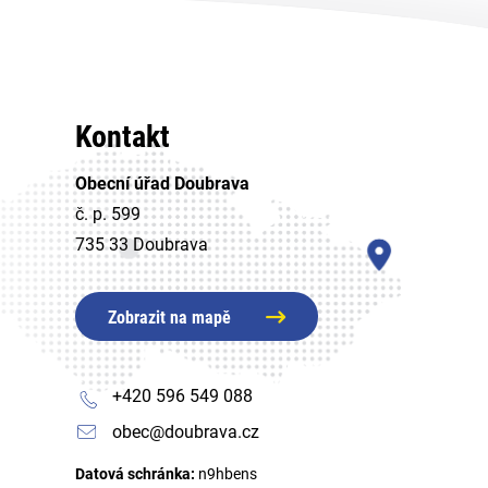
Kontakt
Obecní úřad Doubrava
č. p. 599
735 33 Doubrava
Zobrazit na mapě
+420 596 549 088
obec@doubrava.cz
Datová schránka:
n9hbens