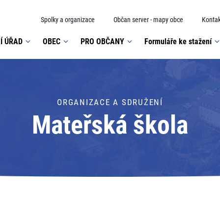
Spolky a organizace
Občan server - mapy obce
Kontak
Í ÚŘAD
OBEC
PRO OBČANY
Formuláře ke stažení
ORGANIZACE A SDRUŽENÍ
Mateřská škola