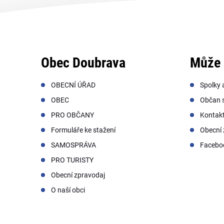
Obec Doubrava
Může 
OBECNÍ ÚŘAD
Spolky 
OBEC
Občan s
PRO OBČANY
Kontak
Formuláře ke stažení
Obecní 
SAMOSPRÁVA
Facebo
PRO TURISTY
Obecní zpravodaj
O naší obci