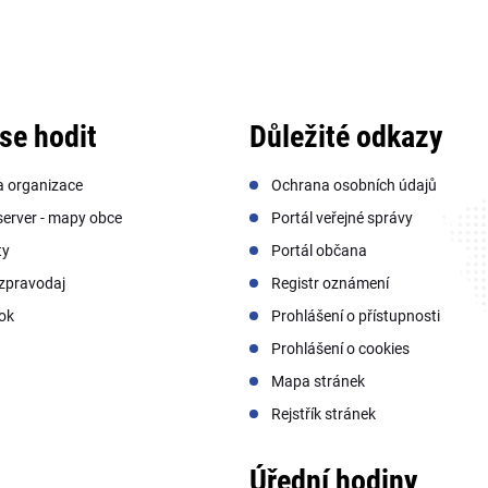
se hodit
Důležité odkazy
a organizace
Ochrana osobních údajů
erver - mapy obce
Portál veřejné správy
ty
Portál občana
zpravodaj
Registr oznámení
ok
Prohlášení o přístupnosti
Prohlášení o cookies
Mapa stránek
Rejstřík stránek
Úřední hodiny