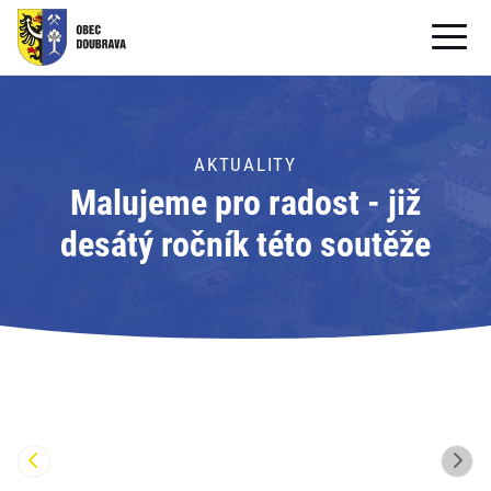
OBECNÍ ÚŘAD
OBEC
AKTUALITY
Malujeme pro radost - již
PRO OBČANY
desátý ročník této soutěže
Formuláře ke stažení
SAMOSPRÁVA
PRO TURISTY