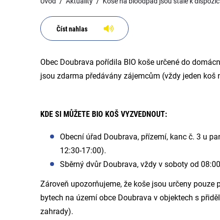
Úvod
Aktuality
Koše na bioodpad jsou stále k dispozi
Číst nahlas
Obec Doubrava pořídila BIO koše určené do domácn
jsou zdarma předávány zájemcům (vždy jeden koš 
KDE SI MŮŽETE BIO KOŠ VYZVEDNOUT:
Obecní úřad Doubrava, přízemí, kanc č. 3 u pan
12:30-17:00).
Sběrný dvůr Doubrava, vždy v soboty od 08:0
Zároveň upozorňujeme, že koše jsou určeny pouze 
bytech na území obce Doubrava v objektech s přidě
zahrady).