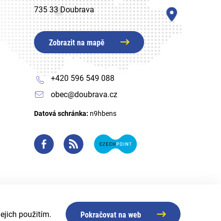
735 33 Doubrava
Zobrazit na mapě
+420 596 549 088
obec@doubrava.cz
Datová schránka:
n9hbens
ejich použitím.
Pokračovat na web
Created by