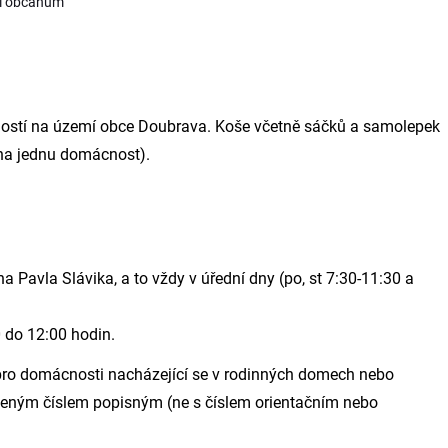
ci občanům
ostí na území obce Doubrava. Koše včetně sáčků a samolepek
na jednu domácnost).
a Pavla Slávika, a to vždy v úřední dny (po, st 7:30-11:30 a
0 do 12:00 hodin.
pro domácnosti nacházející se v rodinných domech nebo
leným číslem popisným (ne s číslem orientačním nebo