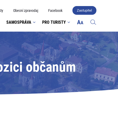
ty
Obecní zpravodaj
Facebook
Zastupitel
SAMOSPRÁVA
PRO TURISTY
pozici občanům