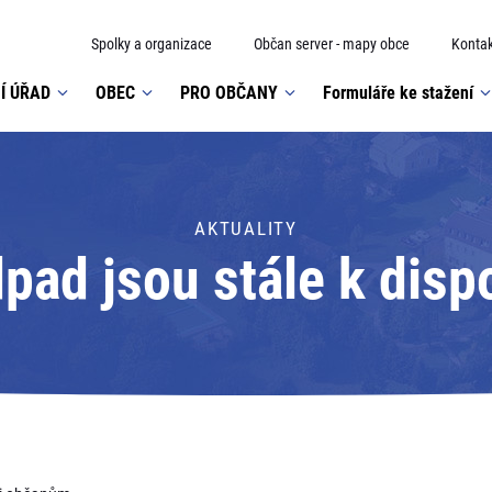
Spolky a organizace
Občan server - mapy obce
Kontak
Í ÚŘAD
OBEC
PRO OBČANY
Formuláře ke stažení
AKTUALITY
pad jsou stále k dis