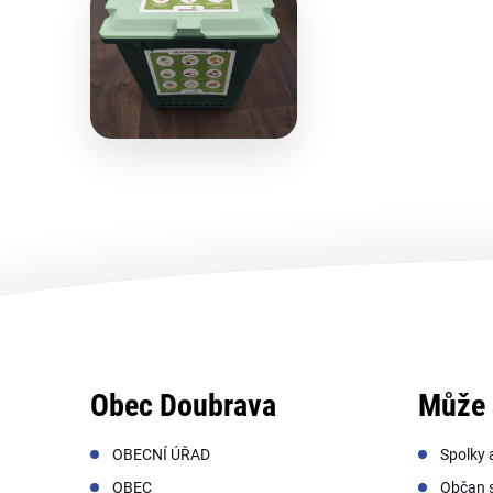
Obec Doubrava
Může 
OBECNÍ ÚŘAD
Spolky 
OBEC
Občan s