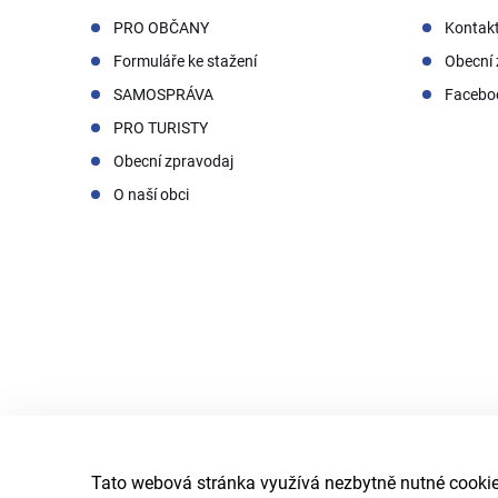
PRO OBČANY
Kontak
Formuláře ke stažení
Obecní 
SAMOSPRÁVA
Facebo
PRO TURISTY
Obecní zpravodaj
O naší obci
Tato webová stránka využívá nezbytně nutné cookies
© 2026 Obec Doubrava