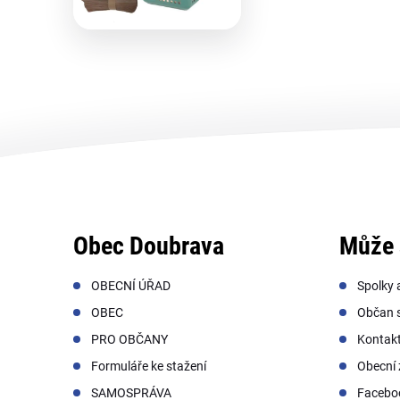
Obec Doubrava
Může 
OBECNÍ ÚŘAD
Spolky 
OBEC
Občan s
PRO OBČANY
Kontak
Formuláře ke stažení
Obecní 
SAMOSPRÁVA
Facebo