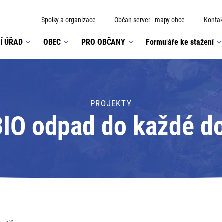
Spolky a organizace
Občan server - mapy obce
Kontak
Í ÚŘAD
OBEC
PRO OBČANY
Formuláře ke stažení
PROJEKTY
BIO odpad do každé d