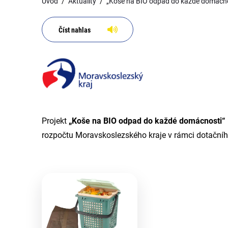
Úvod
Aktuality
„Koše na BIO odpad do každé domácno
Číst nahlas
Projekt
„Koše na BIO odpad do každé domácnosti
rozpočtu Moravskoslezského kraje v rámci dotačn