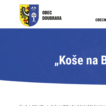
OBECN
„Koše na 