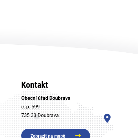
Kontakt
Obecní úřad Doubrava
č. p. 599
735 33 Doubrava
Zobrazit na mapě