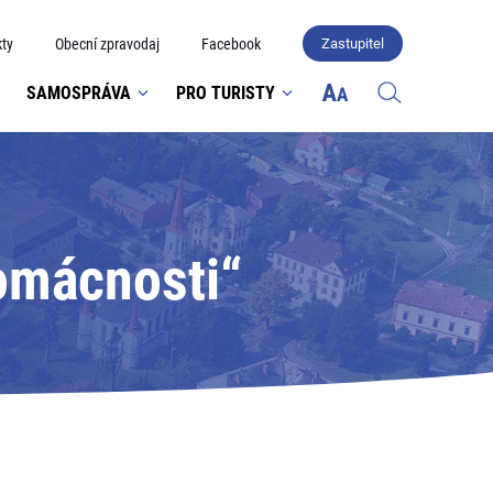
ty
Obecní zpravodaj
Facebook
Zastupitel
SAMOSPRÁVA
PRO TURISTY
omácnosti“