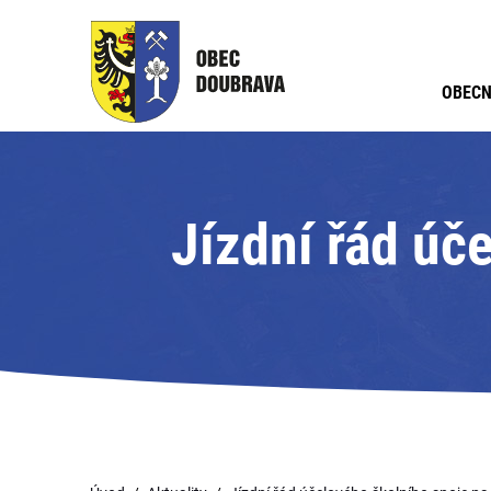
OBECN
Jízdní řád úč