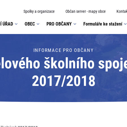
Spolky a organizace
Občan server - mapy obce
Kontak
Í ÚŘAD
OBEC
PRO OBČANY
Formuláře ke stažení
INFORMACE PRO OBČANY
elového školního spoje
2017/2018