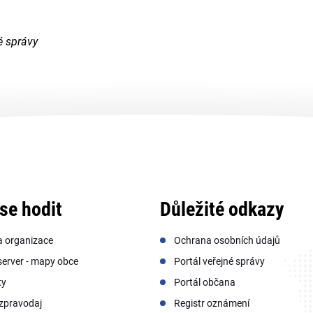
é správy
se hodit
Důležité odkazy
a organizace
Ochrana osobních údajů
erver - mapy obce
Portál veřejné správy
ty
Portál občana
zpravodaj
Registr oznámení