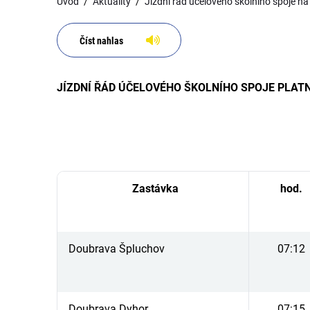
Úvod
Aktuality
Jízdní řád účelového školního spoje n
Číst nahlas
JÍZDNÍ ŘÁD ÚČELOVÉHO ŠKOLNÍHO SPOJE PLATNÝ O
Zastávka
hod.
Doubrava Špluchov
07:12
Doubrava Dyhor
07:15