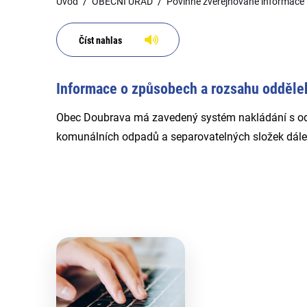
Úvod
OBECNÍ ÚŘAD
Povinně zveřejňované informace
Číst nahlas
Informace o způsobech a rozsahu odděl
Obec Doubrava má zavedený systém nakládání s odp
komunálních odpadů a separovatelných složek dále 