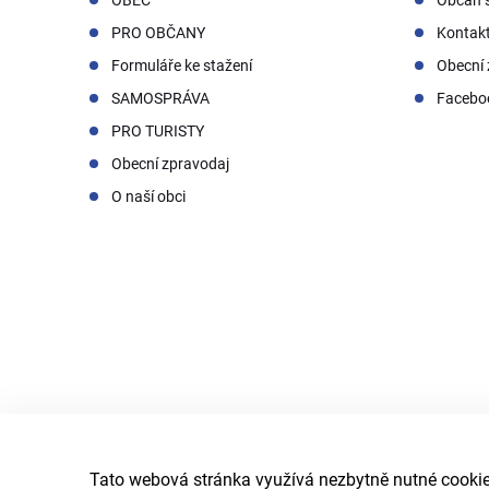
PRO OBČANY
Kontak
Formuláře ke stažení
Obecní 
SAMOSPRÁVA
Facebo
PRO TURISTY
Obecní zpravodaj
O naší obci
Tato webová stránka využívá nezbytně nutné cookies
© 2026 Obec Doubrava