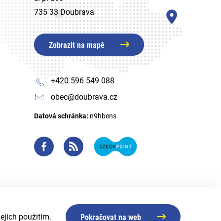
735 33 Doubrava
Zobrazit na mapě
+420 596 549 088
obec@doubrava.cz
Datová schránka:
n9hbens
ejich použitím.
Pokračovat na web
Created by