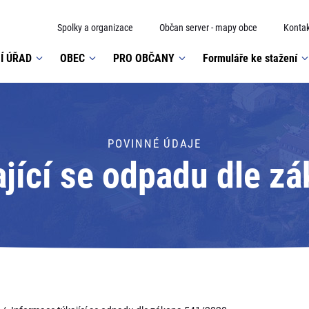
Spolky a organizace
Občan server - mapy obce
Kontak
Í ÚŘAD
OBEC
PRO OBČANY
Formuláře ke stažení
POVINNÉ ÚDAJE
ající se odpadu dle z