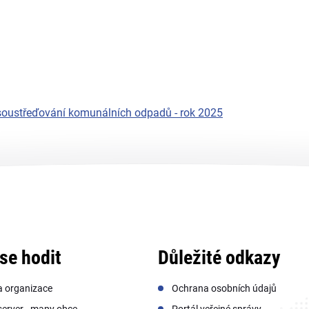
soustřeďování komunálních odpadů - rok 2025
se hodit
Důležité odkazy
a organizace
Ochrana osobních údajů
erver - mapy obce
Portál veřejné správy