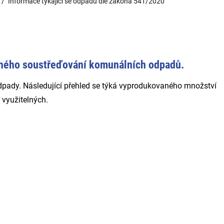
Informace týkající se odpadu dle zákona 541/2020
ehého soustřeďování komunálních odpadů.
ady. Následující přehled se týká vyprodukovaného množství
využitelných.