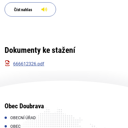
Adresát: Svazek měst a obcí
okresu Karviná
Číst nahlas
Dokumenty ke stažení
666612326.pdf
Obec Doubrava
OBECNÍ ÚŘAD
OBEC