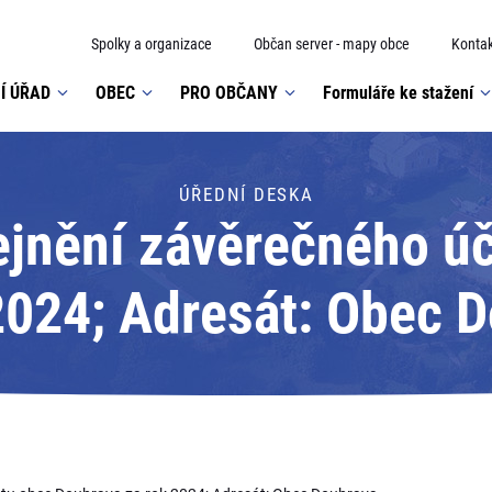
Spolky a organizace
Občan server - mapy obce
Kontak
Í ÚŘAD
OBEC
PRO OBČANY
Formuláře ke stažení
ÚŘEDNÍ DESKA
ejnění závěrečného ú
2024; Adresát: Obec 