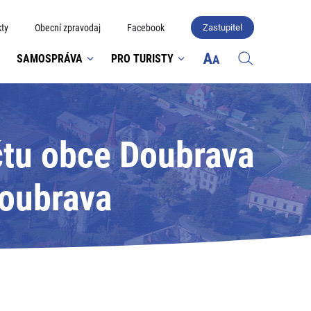
ty
Obecní zpravodaj
Facebook
Zastupitel
SAMOSPRÁVA
PRO TURISTY
čtu obce Doubrava
Doubrava