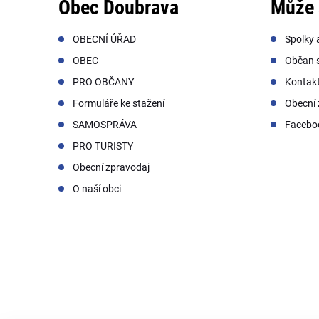
Obec Doubrava
Může 
OBECNÍ ÚŘAD
Spolky 
OBEC
Občan s
PRO OBČANY
Kontak
Formuláře ke stažení
Obecní 
SAMOSPRÁVA
Facebo
PRO TURISTY
Obecní zpravodaj
O naší obci