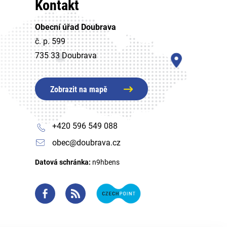
Kontakt
Obecní úřad Doubrava
č. p. 599
735 33 Doubrava
Zobrazit na mapě
+420 596 549 088
obec@doubrava.cz
Datová schránka:
n9hbens