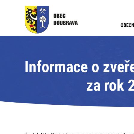
OBECN
Informace o zveř
za rok 