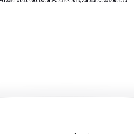
ávěrečného účtu obce Doubrava za rok 2019; Adresát: Obec Doubrava