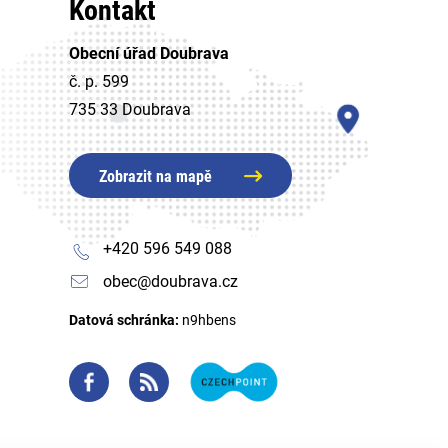
Kontakt
Obecní úřad Doubrava
č. p. 599
735 33 Doubrava
Zobrazit na mapě
+420 596 549 088
obec@doubrava.cz
Datová schránka:
n9hbens