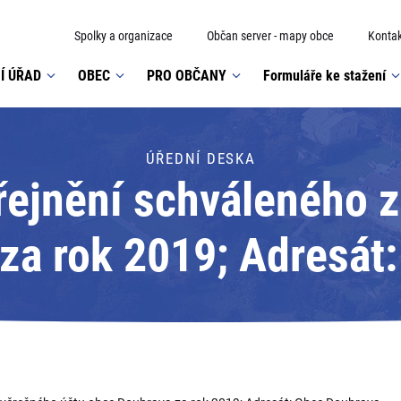
Spolky a organizace
Občan server - mapy obce
Kontak
Í ÚŘAD
OBEC
PRO OBČANY
Formuláře ke stažení
ÚŘEDNÍ DESKA
řejnění schváleného 
za rok 2019; Adresát