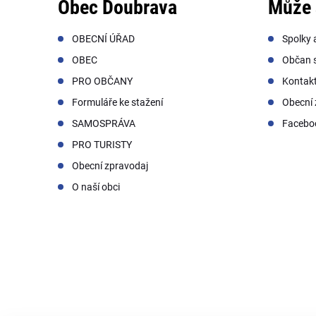
Obec Doubrava
Může 
OBECNÍ ÚŘAD
Spolky 
OBEC
Občan s
PRO OBČANY
Kontak
Formuláře ke stažení
Obecní 
SAMOSPRÁVA
Facebo
PRO TURISTY
Obecní zpravodaj
O naší obci