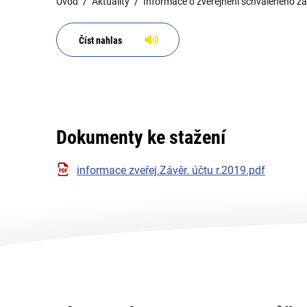
Úvod
Aktuality
Informace o zveřejnění schváleného z
Číst nahlas
Dokumenty ke stažení
informace zveřej.Závěr. účtu r.2019.pdf