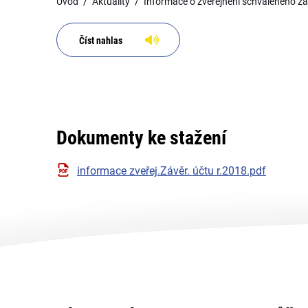
Úvod
Aktuality
Informace o zveřejnění schváleného z
Číst nahlas
Dokumenty ke stažení
informace zveřej.Závěr. účtu r.2018.pdf