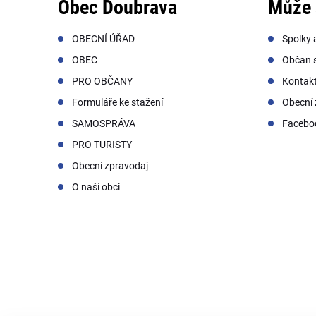
Obec Doubrava
Může 
OBECNÍ ÚŘAD
Spolky 
OBEC
Občan s
PRO OBČANY
Kontak
Formuláře ke stažení
Obecní 
SAMOSPRÁVA
Facebo
PRO TURISTY
Obecní zpravodaj
O naší obci