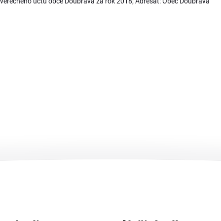
ávěrečného účtu obce Doubrava za rok 2018; Adresát: Obec Doubrava