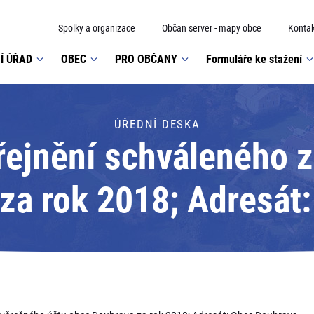
Spolky a organizace
Občan server - mapy obce
Kontak
Í ÚŘAD
OBEC
PRO OBČANY
Formuláře ke stažení
ÚŘEDNÍ DESKA
řejnění schváleného 
za rok 2018; Adresát