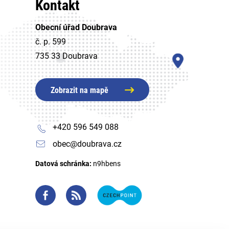
Kontakt
Obecní úřad Doubrava
č. p. 599
735 33 Doubrava
Zobrazit na mapě
+420 596 549 088
obec@doubrava.cz
Datová schránka:
n9hbens