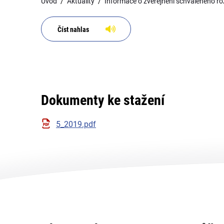
Úvod
Aktuality
Informace o zveřejnění schváleného r
Číst nahlas
Dokumenty ke stažení
5_2019.pdf