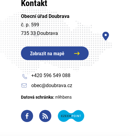
Kontakt
Obecní úřad Doubrava
č. p. 599
735 33 Doubrava
Zobrazit na mapě
+420 596 549 088
obec@doubrava.cz
Datová schránka:
n9hbens