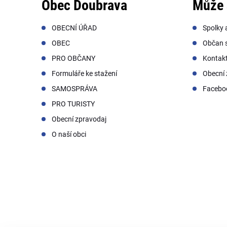
Obec Doubrava
Může 
OBECNÍ ÚŘAD
Spolky 
OBEC
Občan s
PRO OBČANY
Kontak
Formuláře ke stažení
Obecní 
SAMOSPRÁVA
Facebo
PRO TURISTY
Obecní zpravodaj
O naší obci