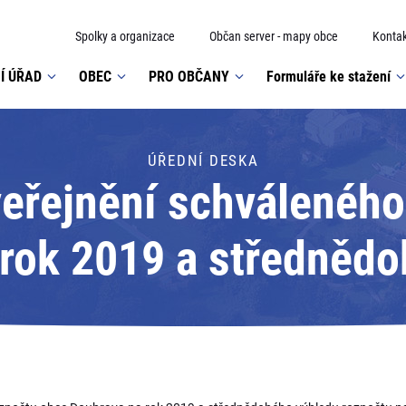
Spolky a organizace
Občan server - mapy obce
Kontak
Í ÚŘAD
OBEC
PRO OBČANY
Formuláře ke stažení
ÚŘEDNÍ DESKA
veřejnění schváleného
rok 2019 a středněd
a 2020 - 2021; Adresá