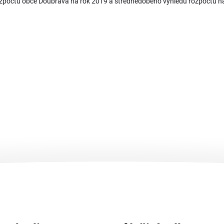
ozpočtu obce Doubrava na rok 2019 a střednědobého výhledu rozpočtu na