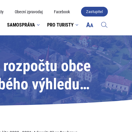
ty
Obecní zpravodaj
Facebook
Zastupitel
SAMOSPRÁVA
PRO TURISTY
 rozpočtu obce
obého výhledu
t: Obec Doubrava