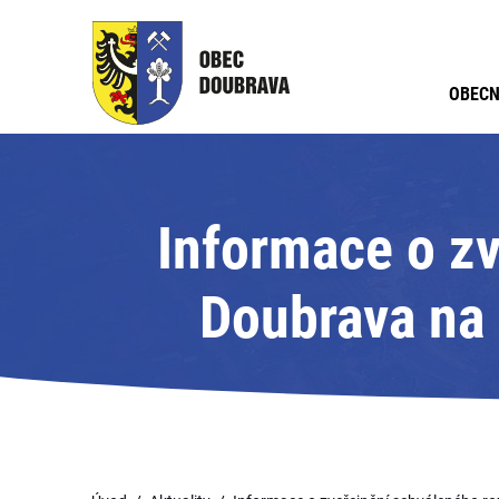
OBECN
Informace o z
Doubrava na 
rozpočtu na lét