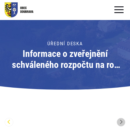
OBECNÍ ÚŘAD
OBEC
ÚŘEDNÍ DESKA
Informace o zveřejnění
PRO OBČANY
schváleného rozpočtu na rok
Formuláře ke stažení
2020 obce Doubrava; Adresát:
SAMOSPRÁVA
Obec Doubrava
PRO TURISTY