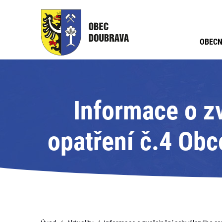
OBECN
Informace o z
opatření č.4 Obc