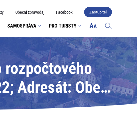
ty
Obecní zpravodaj
Facebook
Zastupitel
SAMOSPRÁVA
PRO TURISTY
o rozpočtového
22; Adresát: Obec