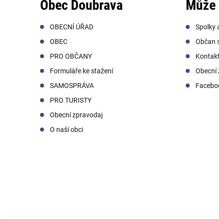
Obec Doubrava
Může 
OBECNÍ ÚŘAD
Spolky 
OBEC
Občan s
PRO OBČANY
Kontak
Formuláře ke stažení
Obecní 
SAMOSPRÁVA
Facebo
PRO TURISTY
Obecní zpravodaj
O naší obci