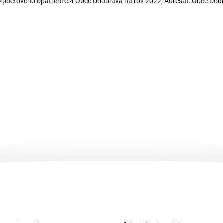
ozpočtového opatření č.4 Obce Doubrava na rok 2022; Adresát: Obec Do