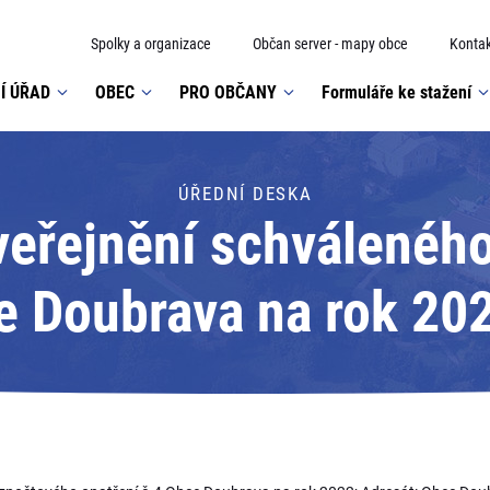
Spolky a organizace
Občan server - mapy obce
Kontak
Í ÚŘAD
OBEC
PRO OBČANY
Formuláře ke stažení
ÚŘEDNÍ DESKA
veřejnění schválenéh
e Doubrava na rok 20
Doubrava