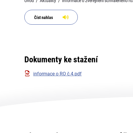
Úvod
Aktuality
Informace o zveřejnění schváleného r
Číst nahlas
Dokumenty ke stažení
informace o RO č.4.pdf