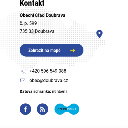
Kontakt
Obecní úřad Doubrava
č. p. 599
735 33 Doubrava
Zobrazit na mapě
+420 596 549 088
obec@doubrava.cz
Datová schránka:
n9hbens