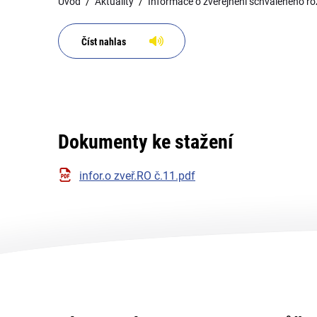
Úvod
Aktuality
Informace o zveřejnění schváleného r
Číst nahlas
Dokumenty ke stažení
infor.o zveř.RO č.11.pdf