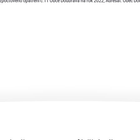
ozpočtového opatření č.11 Obce Doubrava na rok 2022; Adresát: Obec D