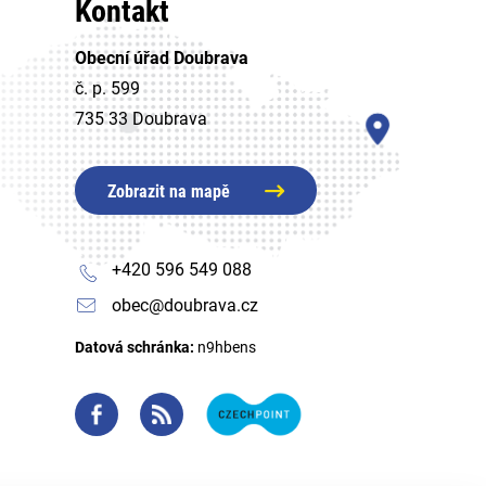
Kontakt
Obecní úřad Doubrava
č. p. 599
735 33 Doubrava
Zobrazit na mapě
+420 596 549 088
obec@doubrava.cz
Datová schránka:
n9hbens