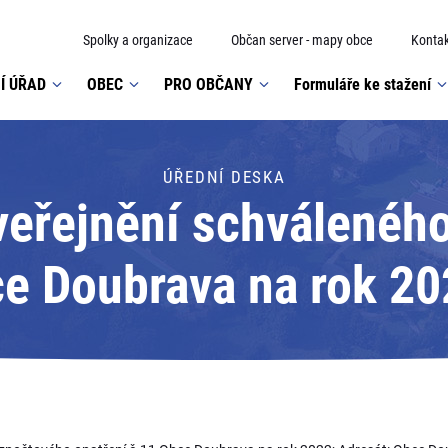
Spolky a organizace
Občan server - mapy obce
Kontak
Í ÚŘAD
OBEC
PRO OBČANY
Formuláře ke stažení
ÚŘEDNÍ DESKA
veřejnění schválenéh
ce Doubrava na rok 20
Doubrava