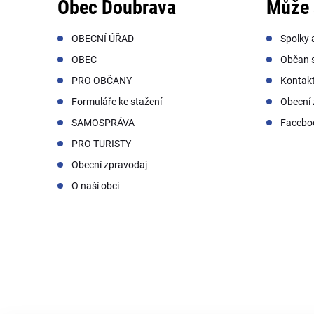
Obec Doubrava
Může 
OBECNÍ ÚŘAD
Spolky 
OBEC
Občan s
PRO OBČANY
Kontak
Formuláře ke stažení
Obecní 
SAMOSPRÁVA
Facebo
PRO TURISTY
Obecní zpravodaj
O naší obci