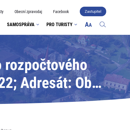
ty
Obecní zpravodaj
Facebook
Zastupitel
SAMOSPRÁVA
PRO TURISTY
o rozpočtového
22; Adresát: Obec