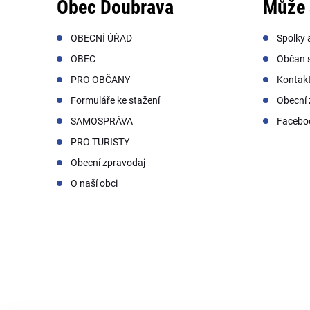
Obec Doubrava
Může 
OBECNÍ ÚŘAD
Spolky 
OBEC
Občan s
PRO OBČANY
Kontak
Formuláře ke stažení
Obecní 
SAMOSPRÁVA
Facebo
PRO TURISTY
Obecní zpravodaj
O naší obci