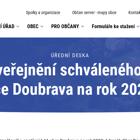
Spolky a organizace
Občan server - mapy obce
Kontak
Í ÚŘAD
OBEC
PRO OBČANY
Formuláře ke stažení
ÚŘEDNÍ DESKA
veřejnění schválenéh
ce Doubrava na rok 20
Doubrava