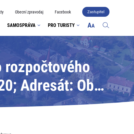
ty
Obecní zpravodaj
Facebook
Zastupitel
SAMOSPRÁVA
PRO TURISTY
o rozpočtového
20; Adresát: Obec