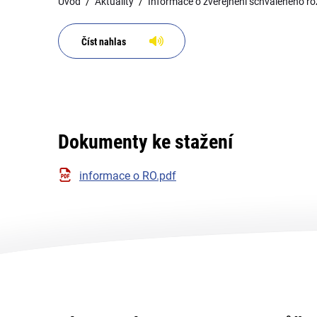
Úvod
Aktuality
Informace o zveřejnění schváleného r
Číst nahlas
Dokumenty ke stažení
informace o RO.pdf