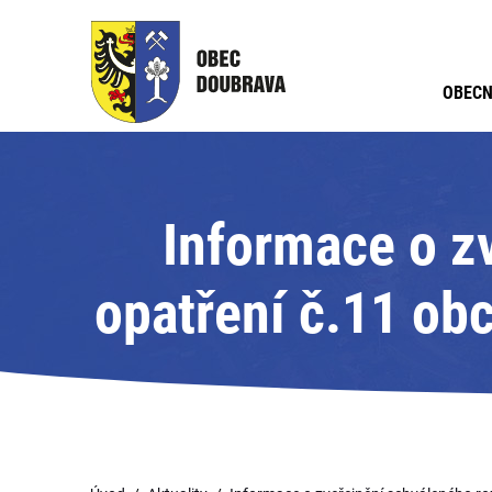
OBECN
Informace o z
opatření č.11 ob