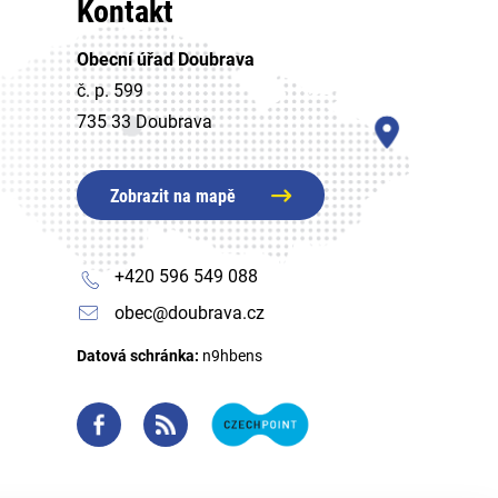
Kontakt
Obecní úřad Doubrava
č. p. 599
735 33 Doubrava
Zobrazit na mapě
+420 596 549 088
obec@doubrava.cz
Datová schránka:
n9hbens