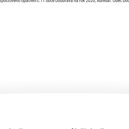
ozpočtového opatření č.11 obce Doubrava na rok 2020; Adresát: Obec Do