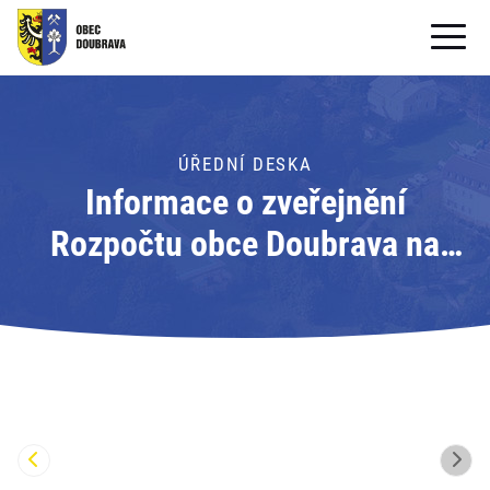
OBECNÍ ÚŘAD
OBEC
ÚŘEDNÍ DESKA
Informace o zveřejnění
PRO OBČANY
Rozpočtu obce Doubrava na
Formuláře ke stažení
rok 2024; Adresát: Obec
SAMOSPRÁVA
Doubrava
PRO TURISTY