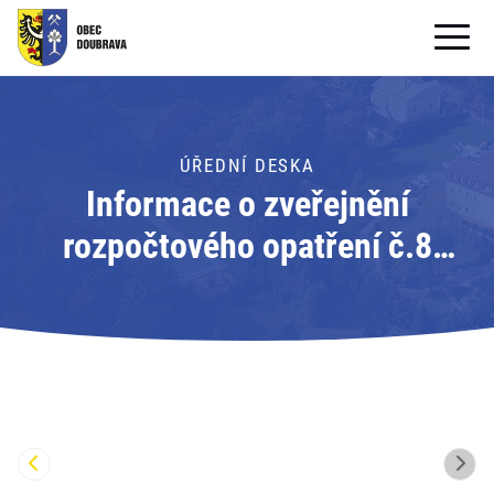
OBECNÍ ÚŘAD
OBEC
ÚŘEDNÍ DESKA
Informace o zveřejnění
PRO OBČANY
rozpočtového opatření č.8
Formuláře ke stažení
obce Doubrava na rok 2018;
SAMOSPRÁVA
Adresát: Obec Doubrava
PRO TURISTY