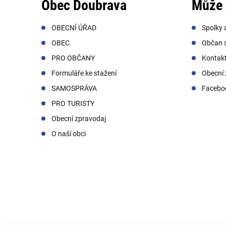
Obec Doubrava
Může 
OBECNÍ ÚŘAD
Spolky 
OBEC
Občan s
PRO OBČANY
Kontak
Formuláře ke stažení
Obecní 
SAMOSPRÁVA
Facebo
PRO TURISTY
Obecní zpravodaj
O naší obci