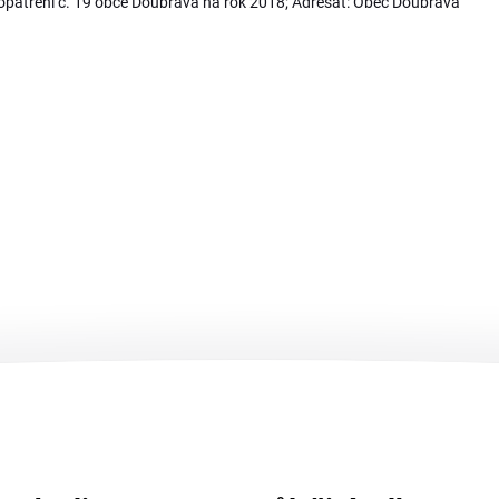
opatření č. 19 obce Doubrava na rok 2018; Adresát: Obec Doubrava