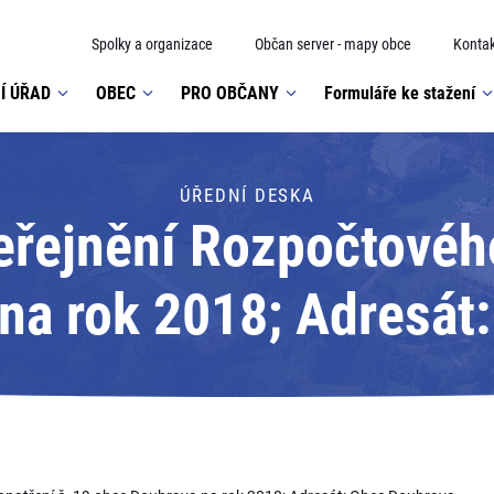
Spolky a organizace
Občan server - mapy obce
Kontak
Í ÚŘAD
OBEC
PRO OBČANY
Formuláře ke stažení
ÚŘEDNÍ DESKA
eřejnění Rozpočtového
na rok 2018; Adresát