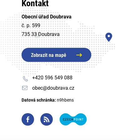
Kontakt
Obecní úřad Doubrava
č. p. 599
735 33 Doubrava
Zobrazit na mapě
+420 596 549 088
obec@doubrava.cz
Datová schránka:
n9hbens