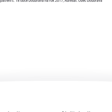
opatření č. 18 obce Doubrava na rok 2017; Adresát: Obec Doubrava