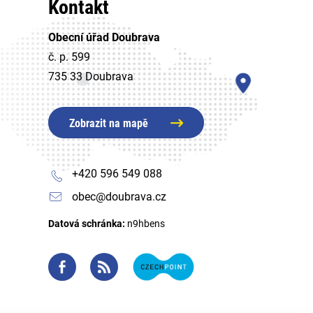
Kontakt
Obecní úřad Doubrava
č. p. 599
735 33 Doubrava
Zobrazit na mapě
+420 596 549 088
obec@doubrava.cz
Datová schránka:
n9hbens