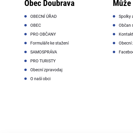
Obec Doubrava
Může 
OBECNÍ ÚŘAD
Spolky 
OBEC
Občan s
PRO OBČANY
Kontak
Formuláře ke stažení
Obecní 
SAMOSPRÁVA
Facebo
PRO TURISTY
Obecní zpravodaj
O naší obci