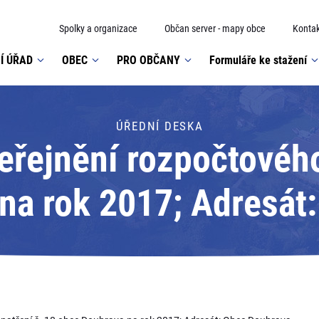
Spolky a organizace
Občan server - mapy obce
Kontak
Í ÚŘAD
OBEC
PRO OBČANY
Formuláře ke stažení
ÚŘEDNÍ DESKA
eřejnění rozpočtového
na rok 2017; Adresát