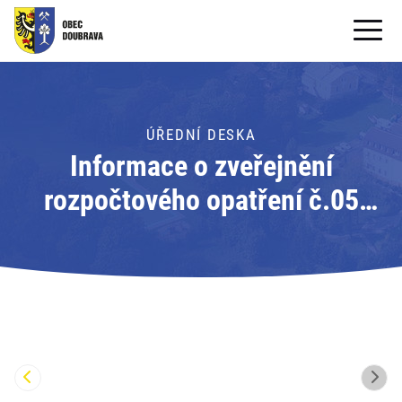
OBECNÍ ÚŘAD
OBEC
ÚŘEDNÍ DESKA
Informace o zveřejnění
PRO OBČANY
rozpočtového opatření č.05
Formuláře ke stažení
obce Doubrava na rok 2025;
SAMOSPRÁVA
Adresát: Obec Doubrava
PRO TURISTY