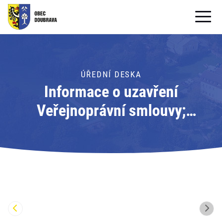
OBECNÍ ÚŘAD
OBEC
ÚŘEDNÍ DESKA
Informace o uzavření
PRO OBČANY
Veřejnoprávní smlouvy;
Formuláře ke stažení
Adresát: Obec Doubrava
SAMOSPRÁVA
PRO TURISTY