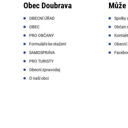
Obec Doubrava
Může 
OBECNÍ ÚŘAD
Spolky 
OBEC
Občan s
PRO OBČANY
Kontak
Formuláře ke stažení
Obecní 
SAMOSPRÁVA
Facebo
PRO TURISTY
Obecní zpravodaj
O naší obci