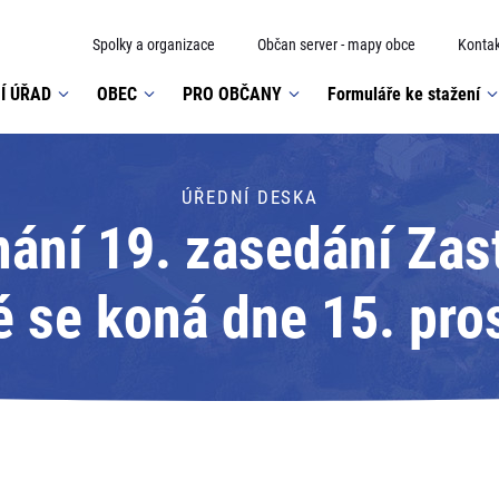
Spolky a organizace
Občan server - mapy obce
Kontak
Í ÚŘAD
OBEC
PRO OBČANY
Formuláře ke stažení
ÚŘEDNÍ DESKA
ání 19. zasedání Zas
é se koná dne 15. pro
 velkém sále Národníh
dresát: Obec Doubra