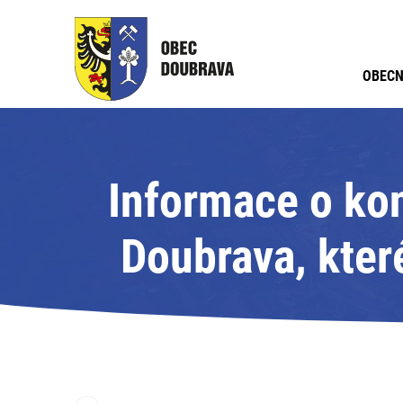
OBECN
Informace o kon
Doubrava, kter
hod. 30 min. ve
A