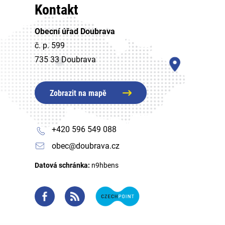
Kontakt
Obecní úřad Doubrava
č. p. 599
735 33 Doubrava
Zobrazit na mapě
+420 596 549 088
obec@doubrava.cz
Datová schránka:
n9hbens