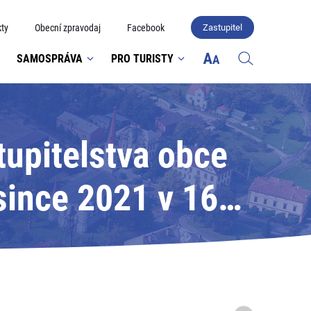
ty
Obecní zpravodaj
Facebook
Zastupitel
SAMOSPRÁVA
PRO TURISTY
tupitelstva obce
since 2021 v 16
o domu Doubrava;
va