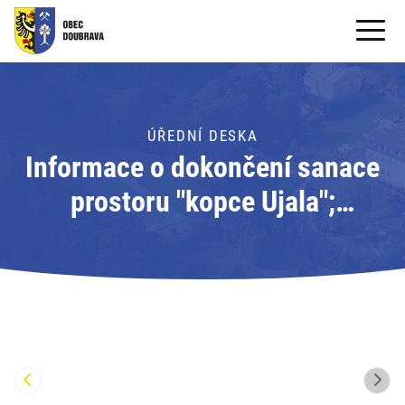
OBECNÍ ÚŘAD
OBEC
ÚŘEDNÍ DESKA
Informace o dokončení sanace
PRO OBČANY
prostoru "kopce Ujala";
Formuláře ke stažení
Adresát: Obec Doubrava
SAMOSPRÁVA
PRO TURISTY