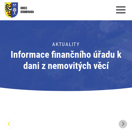
OBECNÍ ÚŘAD
OBEC
AKTUALITY
Informace finančního úřadu k
PRO OBČANY
dani z nemovitých věcí
Formuláře ke stažení
SAMOSPRÁVA
PRO TURISTY