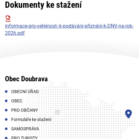
Dokumenty ke stažení
informace-pro-veřejnost--k-podávání-přiznání-k-DNV-na-rok-
2026.pdf
Obec Doubrava
OBECNÍ ÚŘAD
OBEC
PRO OBČANY
Formuláře ke stažení
SAMOSPRÁVA
PRO TURISTY