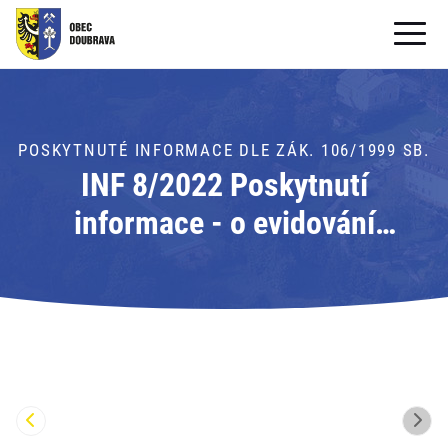
OBECNÍ ÚŘAD
OBEC
POSKYTNUTÉ INFORMACE DLE ZÁK. 106/1999 SB.
INF 8/2022 Poskytnutí
PRO OBČANY
informace - o evidování
Formuláře ke stažení
nevyřízených stížností na
SAMOSPRÁVA
kvalitu výchovně vzdělávacího
PRO TURISTY
procesu v ZŠ Doubrava