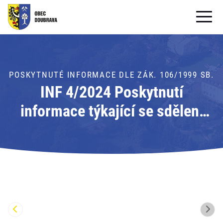
OBECNÍ ÚŘAD
OBEC
POSKYTNUTÉ INFORMACE DLE ZÁK. 106/1999 SB.
INF 4/2024 Poskytnutí
PRO OBČANY
informace týkající se sdělení
Formuláře ke stažení
projektového manažera
SAMOSPRÁVA
Operačního programu životního
PRO TURISTY
prostředí