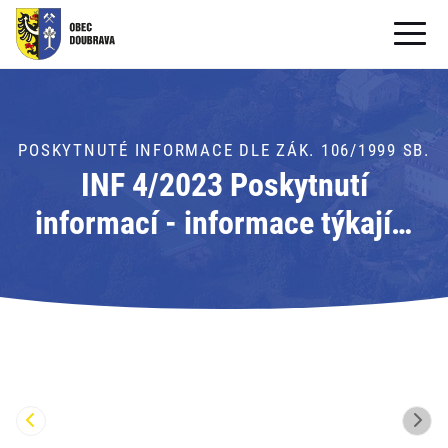
OBECNÍ ÚŘAD
OBEC
POSKYTNUTÉ INFORMACE DLE ZÁK. 106/1999 SB.
INF 4/2023 Poskytnutí
PRO OBČANY
informací - informace týkající
Formuláře ke stažení
se fotovoltaických elektráren
SAMOSPRÁVA
PRO TURISTY