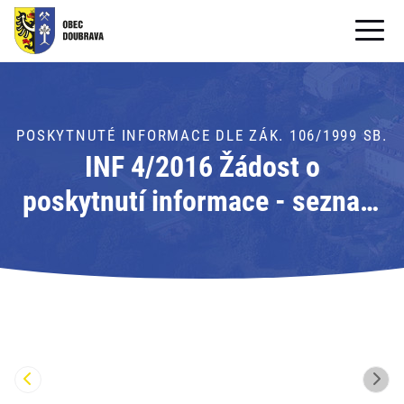
OBECNÍ ÚŘAD
OBEC
POSKYTNUTÉ INFORMACE DLE ZÁK. 106/1999 SB.
INF 4/2016 Žádost o
PRO OBČANY
poskytnutí informace - seznam
Formuláře ke stažení
všech bankovních účtů a
SAMOSPRÁVA
zaslání kopie posledně
PRO TURISTY
uzavřené darovací smlouvy