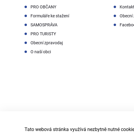
PRO OBČANY
Kontak
Formuláře ke stažení
Obecní 
SAMOSPRÁVA
Facebo
PRO TURISTY
Obecní zpravodaj
O naší obci
Tato webová stránka využívá nezbytně nutné cookies
© 2026 Obec Doubrava