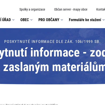
Spolky a organizace
Občan server - mapy obce
Kontak
Í ÚŘAD
OBEC
PRO OBČANY
Formuláře ke stažení
POSKYTNUTÉ INFORMACE DLE ZÁK. 106/1999 SB.
ytnutí informace - zo
 zaslaným materiálů