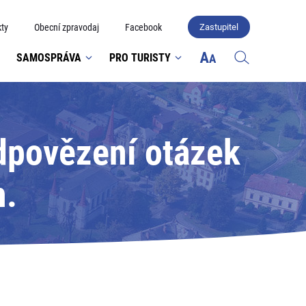
ty
Obecní zpravodaj
Facebook
Zastupitel
SAMOSPRÁVA
PRO TURISTY
dpovězení otázek
m.