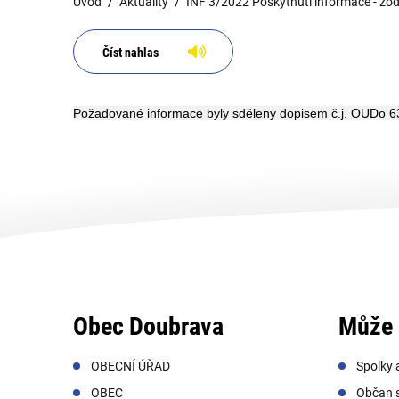
Úvod
Aktuality
INF 3/2022 Poskytnutí informace - zo
Číst nahlas
Požadované informace byly sděleny dopisem č.j. OUDo 6
Obec Doubrava
Může 
OBECNÍ ÚŘAD
Spolky 
OBEC
Občan s