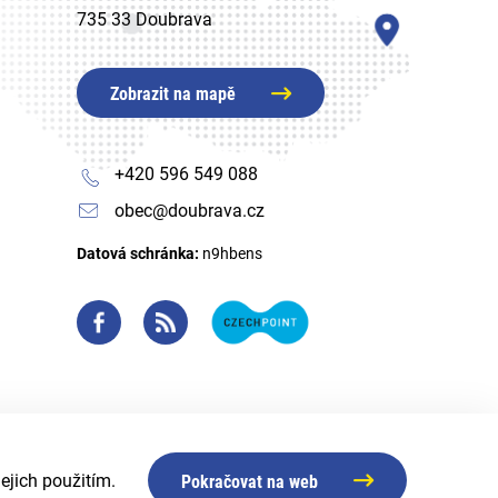
735 33 Doubrava
Zobrazit na mapě
+420 596 549 088
obec@doubrava.cz
Datová schránka:
n9hbens
ejich použitím.
Pokračovat na web
Created by