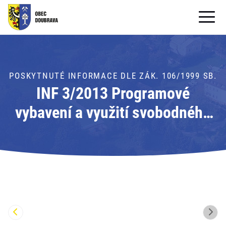
OBECNÍ ÚŘAD
OBEC
POSKYTNUTÉ INFORMACE DLE ZÁK. 106/1999 SB.
INF 3/2013 Programové
PRO OBČANY
vybavení a využití svobodného
Formuláře ke stažení
software
SAMOSPRÁVA
PRO TURISTY