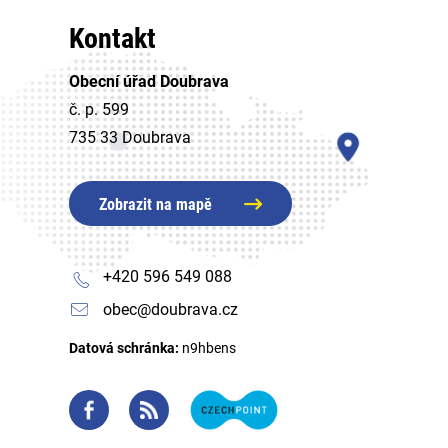
Kontakt
Obecní úřad Doubrava
č. p. 599
735 33 Doubrava
Zobrazit na mapě
+420 596 549 088
obec@doubrava.cz
Datová schránka:
n9hbens