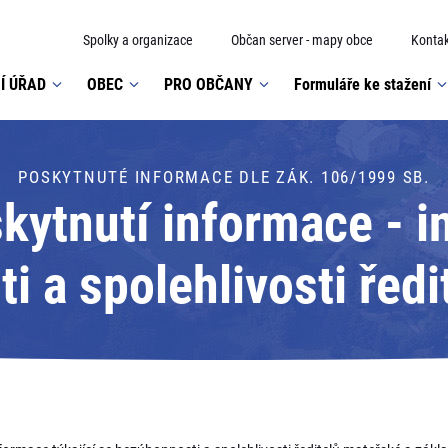
Spolky a organizace
Občan server - mapy obce
Kontak
Í ÚŘAD
OBEC
PRO OBČANY
Formuláře ke stažení
POSKYTNUTÉ INFORMACE DLE ZÁK. 106/1999 SB.
ytnutí informace - i
i a spolehlivosti ředi
základní školy