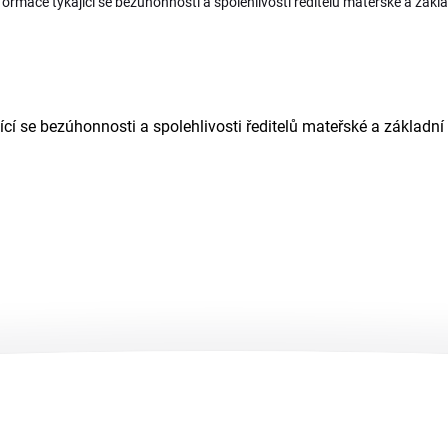
ormace týkající se bezúhonnosti a spolehlivosti ředitelů mateřské a zákla
cí se bezúhonnosti a spolehlivosti ředitelů mateřské a základní