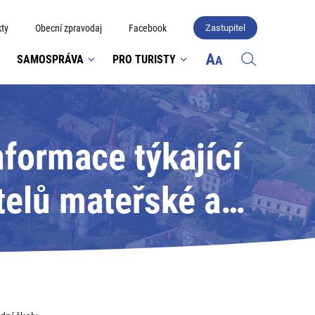
ty
Obecní zpravodaj
Facebook
Zastupitel
SAMOSPRÁVA
PRO TURISTY
nformace týkající
telů mateřské a