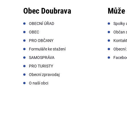
Obec Doubrava
Může 
OBECNÍ ÚŘAD
Spolky 
OBEC
Občan s
PRO OBČANY
Kontak
Formuláře ke stažení
Obecní 
SAMOSPRÁVA
Facebo
PRO TURISTY
Obecní zpravodaj
O naší obci