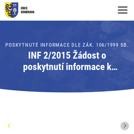
OBECNÍ ÚŘAD
OBEC
POSKYTNUTÉ INFORMACE DLE ZÁK. 106/1999 SB.
INF 2/2015 Žádost o
PRO OBČANY
poskytnutí informace k
Formuláře ke stažení
využívání právního
SAMOSPRÁVA
informačního systému pro
PRO TURISTY
obce